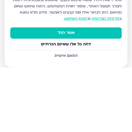
אתר רשות היחיד עושה שימוש בקבצי Cookie ובטכנולוגיות דומות
לצורך תפעול האתר, שיפור חוויית המשתמש, ניתוח שימוש ושיווק
מותאם.
ניתן לבחור אילו סוגי קבצים לאפשר. מידע מלא נמצא
ב
מדיניות הפרטיות
וב
תקנון השימוש
.
אשר הכל
דחה כל אלו שאינם הכרחיים
התאם אישית
נכסים נוספים
בחריש
דרך ארץ 68, חריש
סביון 36, חריש