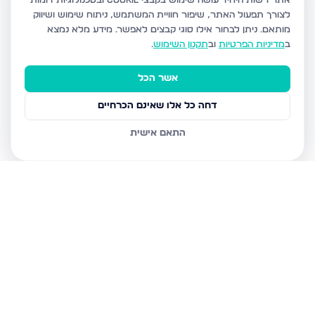
אתר רשות היחיד עושה שימוש בקבצי Cookie ובטכנולוגיות דומות
לצורך תפעול האתר, שיפור חוויית המשתמש, ניתוח שימוש ושיווק
מותאם.
ניתן לבחור אילו סוגי קבצים לאפשר. מידע מלא נמצא
ב
מדיניות הפרטיות
וב
תקנון השימוש
.
אשר הכל
דחה כל אלו שאינם הכרחיים
התאם אישית
נכסים נוספים
במבשרת ציון
השקד 10, מבשרת ציון
האלון 6, מבשרת ציון