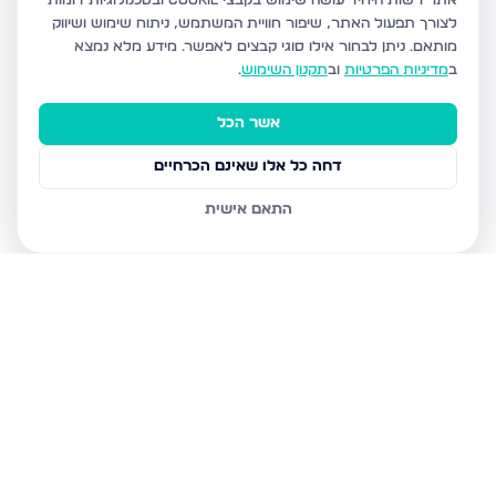
אתר רשות היחיד עושה שימוש בקבצי Cookie ובטכנולוגיות דומות
לצורך תפעול האתר, שיפור חוויית המשתמש, ניתוח שימוש ושיווק
מותאם.
ניתן לבחור אילו סוגי קבצים לאפשר. מידע מלא נמצא
ב
מדיניות הפרטיות
וב
תקנון השימוש
.
אשר הכל
דחה כל אלו שאינם הכרחיים
התאם אישית
נכסים נוספים
בחריש
דרך ארץ 68, חריש
סביון 36, חריש