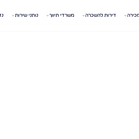
מכירה
דירות להשכרה
משרדי תיווך
נותני שירות
נד