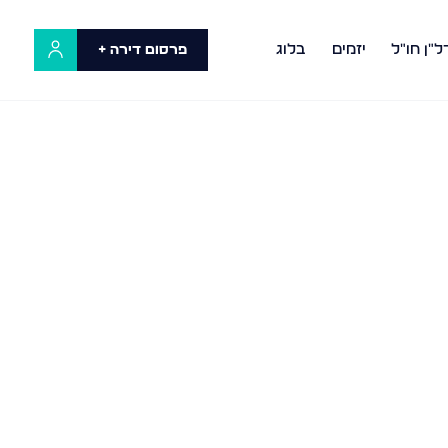
ל"ן חו"ל
יזמים
בלוג
פרסום דירה +