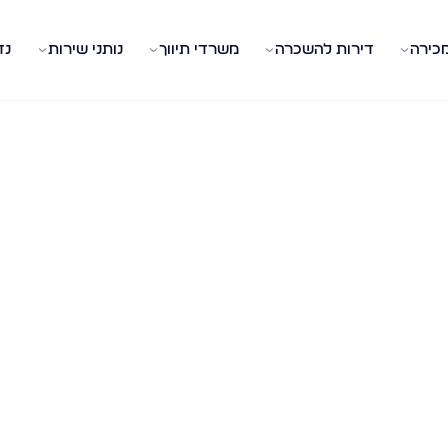
מכירה
דירות להשכרה
משרדי תיווך
נותני שירות
נד