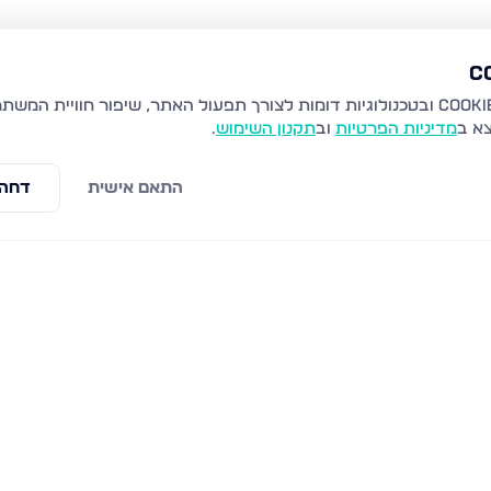
צא ב
מדיניות הפרטיות
וב
תקנון השימוש
.
התאם אישית
דחה 
ת
חיל הנדסה 70, נתיבות