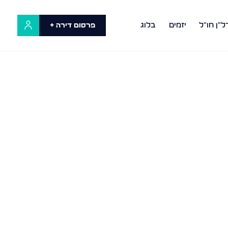
ל"ן חו"ל
יזמים
בלוג
פרסום דירה +