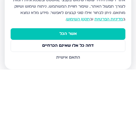
אתר רשות היחיד עושה שימוש בקבצי Cookie ובטכנולוגיות דומות
לצורך תפעול האתר, שיפור חוויית המשתמש, ניתוח שימוש ושיווק
מותאם.
ניתן לבחור אילו סוגי קבצים לאפשר. מידע מלא נמצא
ב
מדיניות הפרטיות
וב
תקנון השימוש
.
אשר הכל
דחה כל אלו שאינם הכרחיים
התאם אישית
נכסים נוספים
בלוד
משה רבינו 8, לוד
המצביאים 9, לוד