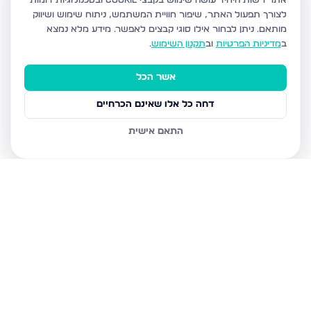
אתר רשות היחיד עושה שימוש בקבצי Cookie ובטכנולוגיות דומות
לצורך תפעול האתר, שיפור חוויית המשתמש, ניתוח שימוש ושיווק
מותאם.
ניתן לבחור אילו סוגי קבצים לאפשר. מידע מלא נמצא
ב
מדיניות הפרטיות
וב
תקנון השימוש
.
אשר הכל
דחה כל אלו שאינם הכרחיים
התאם אישית
נכסים נוספים
בחריש
דרך ארץ 68, חריש
סביון 36, חריש