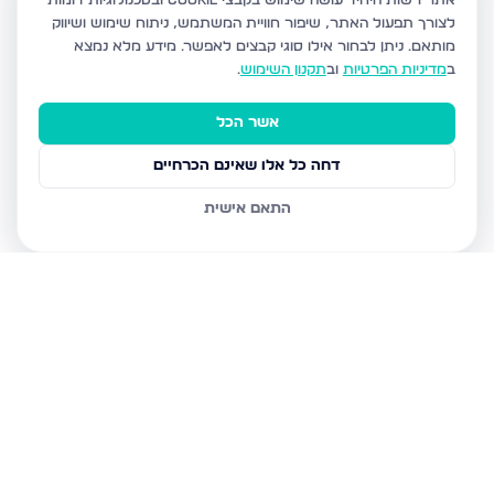
אתר רשות היחיד עושה שימוש בקבצי Cookie ובטכנולוגיות דומות
לצורך תפעול האתר, שיפור חוויית המשתמש, ניתוח שימוש ושיווק
מותאם.
ניתן לבחור אילו סוגי קבצים לאפשר. מידע מלא נמצא
ב
מדיניות הפרטיות
וב
תקנון השימוש
.
אשר הכל
דחה כל אלו שאינם הכרחיים
התאם אישית
נכסים נוספים
בחריש
דרך ארץ 68, חריש
סביון 36, חריש