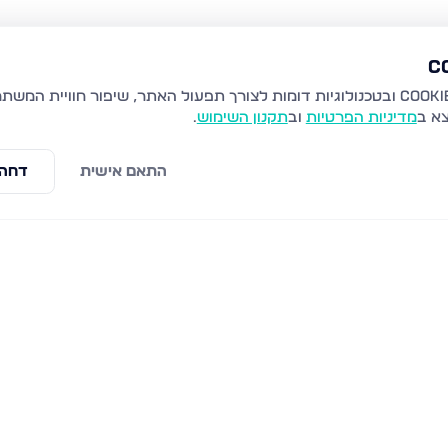
צא ב
מדיניות הפרטיות
וב
תקנון השימוש
.
התאם אישית
דחה 
שמעון דהאן 25, טבריה