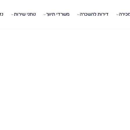
מכירה
דירות להשכרה
משרדי תיווך
נותני שירות
נד