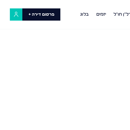
ל"ן חו"ל
יזמים
בלוג
פרסום דירה +