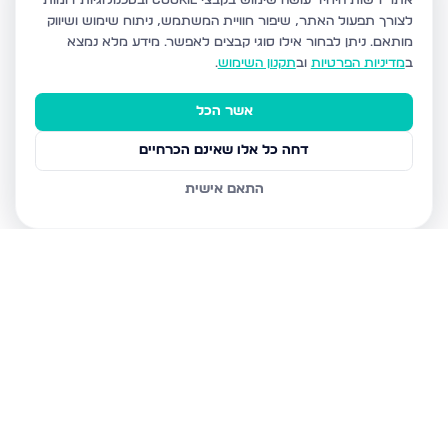
אתר רשות היחיד עושה שימוש בקבצי Cookie ובטכנולוגיות דומות
לצורך תפעול האתר, שיפור חוויית המשתמש, ניתוח שימוש ושיווק
מותאם.
ניתן לבחור אילו סוגי קבצים לאפשר. מידע מלא נמצא
ב
מדיניות הפרטיות
וב
תקנון השימוש
.
אשר הכל
דחה כל אלו שאינם הכרחיים
התאם אישית
נכסים נוספים
בירושלים
יעקב אלעזר 12, ירושלים
הנרי מורגנטאו 34, ירושלים