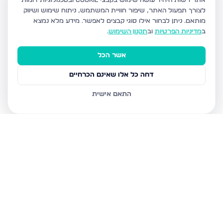
אתר רשות היחיד עושה שימוש בקבצי Cookie ובטכנולוגיות דומות
לצורך תפעול האתר, שיפור חוויית המשתמש, ניתוח שימוש ושיווק
מותאם.
ניתן לבחור אילו סוגי קבצים לאפשר. מידע מלא נמצא
ב
מדיניות הפרטיות
וב
תקנון השימוש
.
אשר הכל
דחה כל אלו שאינם הכרחיים
התאם אישית
נכסים נוספים
בנהריה
המעגן 13, נהריה
השיטה 4, נהריה