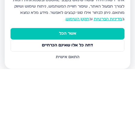
אתר רשות היחיד עושה שימוש בקבצי Cookie ובטכנולוגיות דומות
לצורך תפעול האתר, שיפור חוויית המשתמש, ניתוח שימוש ושיווק
מותאם.
ניתן לבחור אילו סוגי קבצים לאפשר. מידע מלא נמצא
ב
מדיניות הפרטיות
וב
תקנון השימוש
.
אשר הכל
דחה כל אלו שאינם הכרחיים
התאם אישית
נכסים נוספים
בירושלים
חיים מיכל מיכלין 6, ירושלים
הרב עוזיאל 58, ירושלים