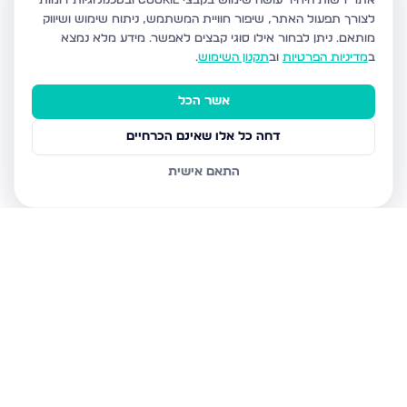
אתר רשות היחיד עושה שימוש בקבצי Cookie ובטכנולוגיות דומות
לצורך תפעול האתר, שיפור חוויית המשתמש, ניתוח שימוש ושיווק
מותאם.
ניתן לבחור אילו סוגי קבצים לאפשר. מידע מלא נמצא
ב
מדיניות הפרטיות
וב
תקנון השימוש
.
אשר הכל
דחה כל אלו שאינם הכרחיים
התאם אישית
נכסים נוספים
בבאר שבע
סרן דב, באר שבע
אשר ברש, באר שבע