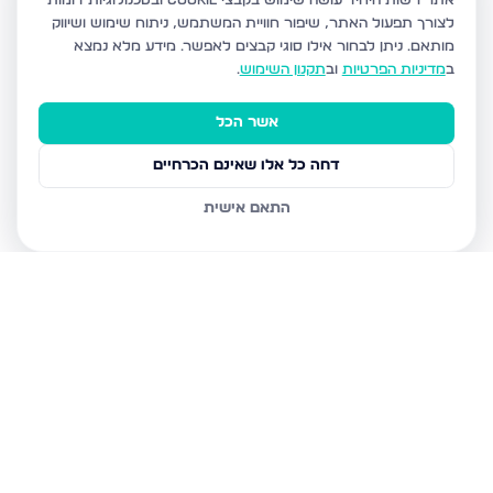
אתר רשות היחיד עושה שימוש בקבצי Cookie ובטכנולוגיות דומות
לצורך תפעול האתר, שיפור חוויית המשתמש, ניתוח שימוש ושיווק
מותאם.
ניתן לבחור אילו סוגי קבצים לאפשר. מידע מלא נמצא
ב
מדיניות הפרטיות
וב
תקנון השימוש
.
אשר הכל
דחה כל אלו שאינם הכרחיים
התאם אישית
נכסים נוספים
בערד
עגור, ערד
הקנאים 14, ערד