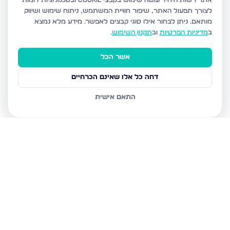
אתר רשות היחיד עושה שימוש בקבצי Cookie ובטכנולוגיות דומות
לצורך תפעול האתר, שיפור חוויית המשתמש, ניתוח שימוש ושיווק
מותאם.
ניתן לבחור אילו סוגי קבצים לאפשר. מידע מלא נמצא
ב
מדיניות הפרטיות
וב
תקנון השימוש
.
אשר הכל
דחה כל אלו שאינם הכרחיים
התאם אישית
נכסים נוספים
בחיפה
שד דגניה 77, חיפה
קרית חיים מערבית, חיפה