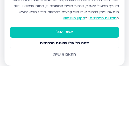
אתר רשות היחיד עושה שימוש בקבצי Cookie ובטכנולוגיות דומות
לצורך תפעול האתר, שיפור חוויית המשתמש, ניתוח שימוש ושיווק
מותאם.
ניתן לבחור אילו סוגי קבצים לאפשר. מידע מלא נמצא
ב
מדיניות הפרטיות
וב
תקנון השימוש
.
אשר הכל
דחה כל אלו שאינם הכרחיים
התאם אישית
נכסים נוספים
בנהריה
המעגן 13, נהריה
השיטה 4, נהריה