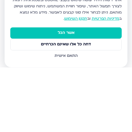
אתר רשות היחיד עושה שימוש בקבצי Cookie ובטכנולוגיות דומות
לצורך תפעול האתר, שיפור חוויית המשתמש, ניתוח שימוש ושיווק
מותאם.
ניתן לבחור אילו סוגי קבצים לאפשר. מידע מלא נמצא
ב
מדיניות הפרטיות
וב
תקנון השימוש
.
אשר הכל
דחה כל אלו שאינם הכרחיים
התאם אישית
נכסים נוספים
בגבעת זאב
קדרון, גבעת זאב
תאנה, גבעת זאב