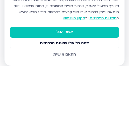
אתר רשות היחיד עושה שימוש בקבצי Cookie ובטכנולוגיות דומות
לצורך תפעול האתר, שיפור חוויית המשתמש, ניתוח שימוש ושיווק
מותאם.
ניתן לבחור אילו סוגי קבצים לאפשר. מידע מלא נמצא
ב
מדיניות הפרטיות
וב
תקנון השימוש
.
אשר הכל
דחה כל אלו שאינם הכרחיים
התאם אישית
נכסים נוספים
בנתיבות
נצר חזני 16, נתיבות
שלום דנינו 10, נתיבות