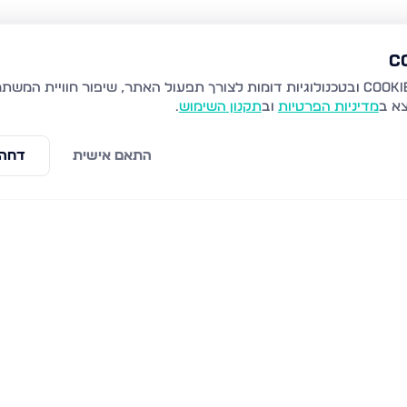
צא ב
מדיניות הפרטיות
וב
תקנון השימוש
.
התאם אישית
דחה 
ת
חיל הנדסה 70, נתיבות