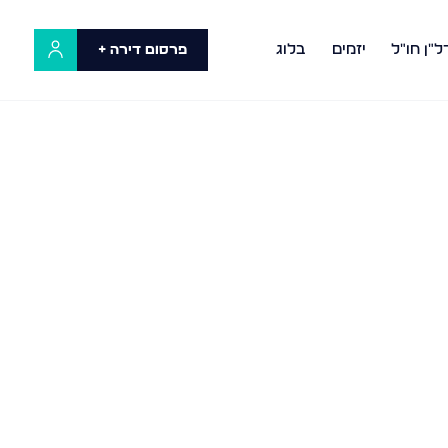
ל"ן חו"ל
יזמים
בלוג
פרסום דירה +