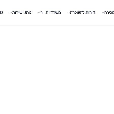
מכירה
דירות להשכרה
משרדי תיווך
נותני שירות
נד