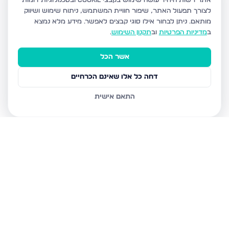
אתר רשות היחיד עושה שימוש בקבצי Cookie ובטכנולוגיות דומות
לצורך תפעול האתר, שיפור חוויית המשתמש, ניתוח שימוש ושיווק
מותאם.
ניתן לבחור אילו סוגי קבצים לאפשר. מידע מלא נמצא
ב
מדיניות הפרטיות
וב
תקנון השימוש
.
אשר הכל
דחה כל אלו שאינם הכרחיים
התאם אישית
נכסים נוספים
בנתיבות
נצר חזני 16, נתיבות
שלום דנינו 10, נתיבות