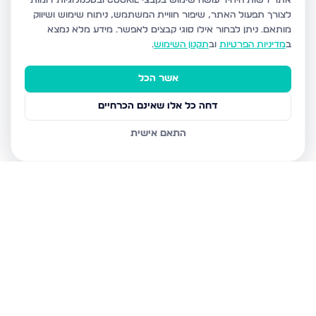
אתר רשות היחיד עושה שימוש בקבצי Cookie ובטכנולוגיות דומות
לצורך תפעול האתר, שיפור חוויית המשתמש, ניתוח שימוש ושיווק
מותאם.
ניתן לבחור אילו סוגי קבצים לאפשר. מידע מלא נמצא
ב
מדיניות הפרטיות
וב
תקנון השימוש
.
אשר הכל
דחה כל אלו שאינם הכרחיים
התאם אישית
נכסים נוספים
בחיפה
שד דגניה 77, חיפה
קרית חיים מערבית, חיפה