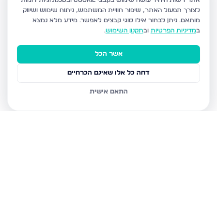
אתר רשות היחיד עושה שימוש בקבצי Cookie ובטכנולוגיות דומות
לצורך תפעול האתר, שיפור חוויית המשתמש, ניתוח שימוש ושיווק
מותאם.
ניתן לבחור אילו סוגי קבצים לאפשר. מידע מלא נמצא
ב
מדיניות הפרטיות
וב
תקנון השימוש
.
אשר הכל
דחה כל אלו שאינם הכרחיים
התאם אישית
נכסים נוספים
בירושלים
חיים מיכל מיכלין 6, ירושלים
הרב עוזיאל 58, ירושלים