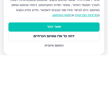
אתר רשות היחיד עושה שימוש בקבצי Cookie ובטכנולוגיות דומות
לצורך תפעול האתר, שיפור חוויית המשתמש, ניתוח שימוש ושיווק
מותאם.
ניתן לבחור אילו סוגי קבצים לאפשר. מידע מלא נמצא
ב
מדיניות הפרטיות
וב
תקנון השימוש
.
אשר הכל
דחה כל אלו שאינם הכרחיים
התאם אישית
נכסים נוספים
בחריש
דרך ארץ 68, חריש
סביון 36, חריש