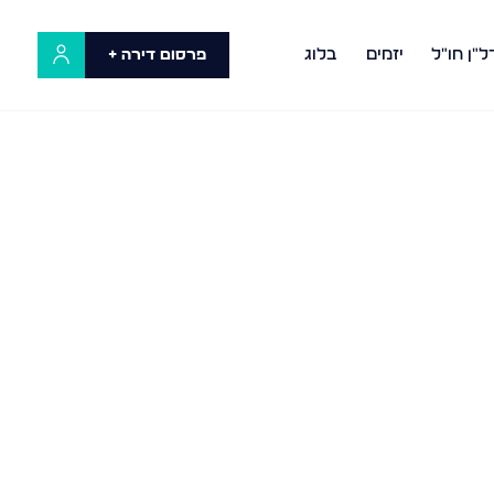
ל"ן חו"ל
יזמים
בלוג
פרסום דירה +