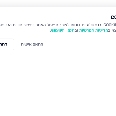
צא ב
מדיניות הפרטיות
וב
תקנון השימוש
.
התאם אישית
דחה 
ת זאב
קרית יערים, גבעת זאב