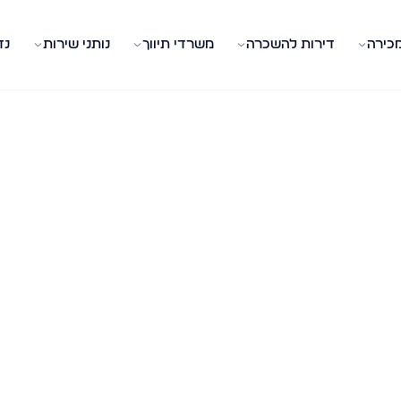
מכירה
דירות להשכרה
משרדי תיווך
נותני שירות
נד