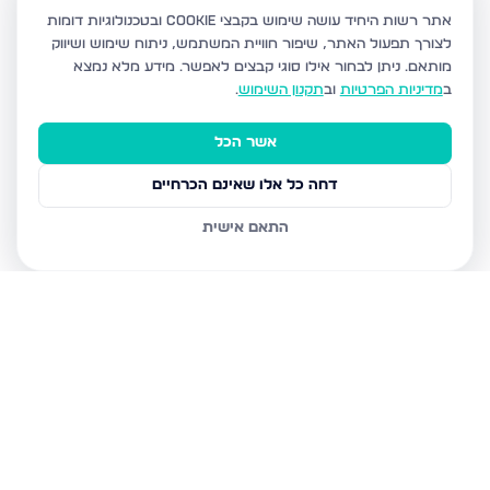
אתר רשות היחיד עושה שימוש בקבצי Cookie ובטכנולוגיות דומות
לצורך תפעול האתר, שיפור חוויית המשתמש, ניתוח שימוש ושיווק
מותאם.
ניתן לבחור אילו סוגי קבצים לאפשר. מידע מלא נמצא
ב
מדיניות הפרטיות
וב
תקנון השימוש
.
אשר הכל
דחה כל אלו שאינם הכרחיים
התאם אישית
נכסים נוספים
באשדוד
חטיבת גולני 9, אשדוד
האזור הצפוני, אשדוד