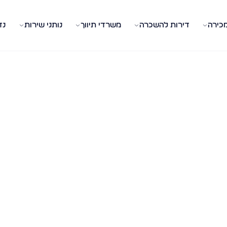
מכירה
דירות להשכרה
משרדי תיווך
נותני שירות
נד