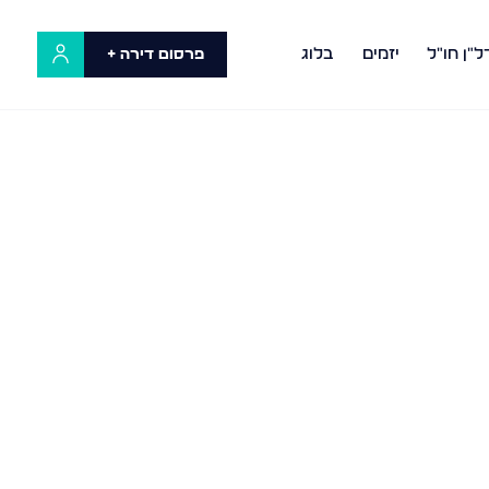
ל"ן חו"ל
יזמים
בלוג
פרסום דירה +