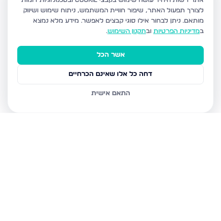
אתר רשות היחיד עושה שימוש בקבצי Cookie ובטכנולוגיות דומות
לצורך תפעול האתר, שיפור חוויית המשתמש, ניתוח שימוש ושיווק
מותאם.
ניתן לבחור אילו סוגי קבצים לאפשר. מידע מלא נמצא
ב
מדיניות הפרטיות
וב
תקנון השימוש
.
אשר הכל
דחה כל אלו שאינם הכרחיים
התאם אישית
נכסים נוספים
בבני ברק
עמיאל 7, בני ברק
מנחם בגין, בני ברק