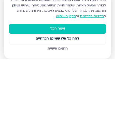
אתר רשות היחיד עושה שימוש בקבצי Cookie ובטכנולוגיות דומות
לצורך תפעול האתר, שיפור חוויית המשתמש, ניתוח שימוש ושיווק
מותאם.
ניתן לבחור אילו סוגי קבצים לאפשר. מידע מלא נמצא
ב
מדיניות הפרטיות
וב
תקנון השימוש
.
אשר הכל
דחה כל אלו שאינם הכרחיים
התאם אישית
נכסים נוספים
בחיפה
שד דגניה 77, חיפה
קרית חיים מערבית, חיפה