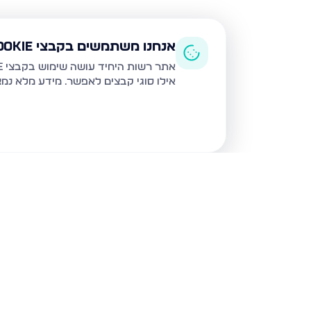
אנחנו משתמשים בקבצי Cookie
אתר רשות היחיד עושה שימוש בקבצי Cookie ובטכנולוגיות דומות לצורך תפעול האתר, שיפור חוויית המשתמש, ניתוח שימוש ושיווק מותאם.
אילו סוגי קבצים לאפשר. מידע מלא נמ
נכסים נוספים
בחיפה
שד דגניה 77, חיפה
קרית חיים