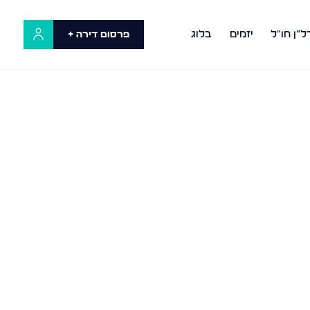
ל"ן חו"ל
יזמים
בלוג
פרסום דירה +