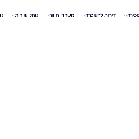
מכירה
דירות להשכרה
משרדי תיווך
נותני שירות
נד