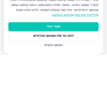
אתר רשות היחיד עושה שימוש בקבצי Cookie ובטכנולוגיות דומות
לצורך תפעול האתר, שיפור חוויית המשתמש, ניתוח שימוש ושיווק
מותאם.
ניתן לבחור אילו סוגי קבצים לאפשר. מידע מלא נמצא
ב
מדיניות הפרטיות
וב
תקנון השימוש
.
אשר הכל
דחה כל אלו שאינם הכרחיים
התאם אישית
נכסים נוספים
בירושלים
יפה שמואל 1, ירושלים
יעקב אלעזר 12, ירושלים