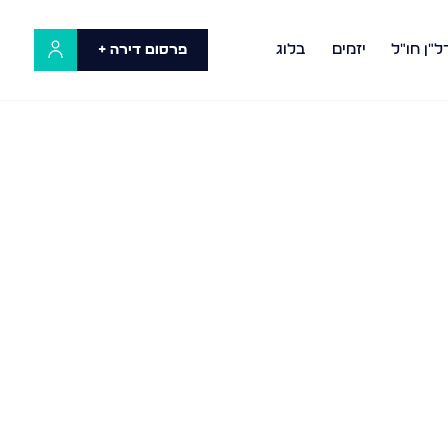
ל"ן חו"ל
יזמים
בלוג
פרסום דירה +