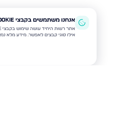
אנחנו משתמשים בקבצי Cookie
אתר רשות היחיד עושה שימוש בקבצי Cookie ובטכנולוגיות דומות לצורך תפעול האתר, שיפור חוויית המשתמש, ניתוח שימוש ושיווק מותאם.
אילו סוגי קבצים לאפשר. מידע מלא נמ
נכסים נוספים
בנהריה
המעגן 13, נהריה
השיטה 4, נהריה