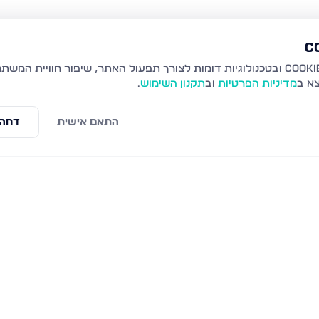
צא ב
מדיניות הפרטיות
וב
תקנון השימוש
.
התאם אישית
דחה 
קרן היסוד 19, נהריה