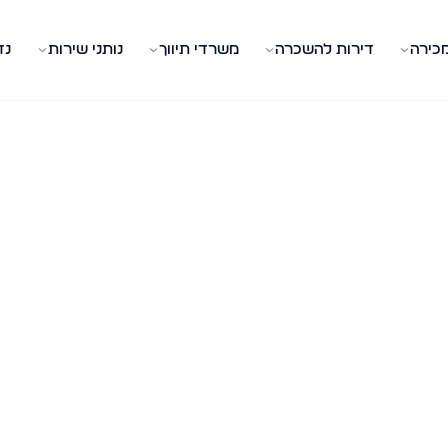
מכירה
דירות להשכרה
משרדי תיווך
נותני שירות
נד