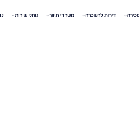
מכירה
דירות להשכרה
משרדי תיווך
נותני שירות
נד