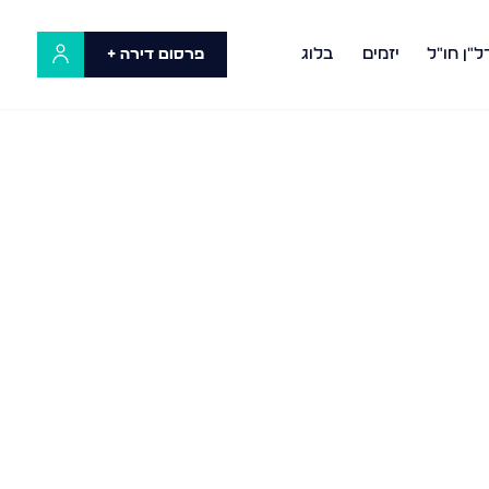
ל"ן חו"ל
יזמים
בלוג
פרסום דירה +