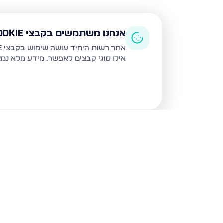
אנחנו משתמשים בקבצי Cookie
אתר רשות היחיד עושה שימוש בקבצי Cookie ובטכנולוגיות דומות לצורך תפעול האתר, שיפור חוויית המשתמש, ניתוח שימוש ושיווק מותאם.
אילו סוגי קבצים לאפשר. מידע מלא נמ
נכסים נוספים
בבאר שבע
המשחררים 33, באר שבע
בעלי התוספות 22,