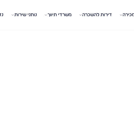
מכירה
דירות להשכרה
משרדי תיווך
נותני שירות
נד