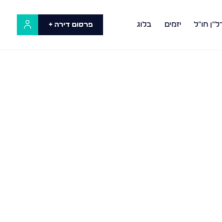
ל"ן חו"ל
יזמים
בלוג
פרסום דירה +