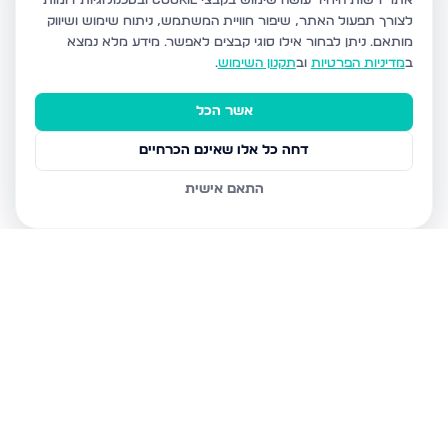
אתר רשות היחיד עושה שימוש בקבצי Cookie ובטכנולוגיות דומות
לצורך תפעול האתר, שיפור חוויית המשתמש, ניתוח שימוש ושיווק
מותאם.
ניתן לבחור אילו סוגי קבצים לאפשר. מידע מלא נמצא
ב
מדיניות הפרטיות
וב
תקנון השימוש
.
אשר הכל
דחה כל אלו שאינם הכרחיים
התאם אישית
נכסים נוספים
בבני ברק
עמיאל 7, בני ברק
מנחם בגין, בני ברק