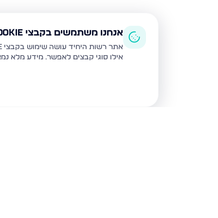
אנחנו משתמשים בקבצי Cookie
אתר רשות היחיד עושה שימוש בקבצי Cookie ובטכנולוגיות דומות לצורך תפעול האתר, שיפור חוויית המשתמש, ניתוח שימוש ושיווק מותאם.
אילו סוגי קבצים לאפשר. מידע מלא נמ
נכסים נוספים
בבאר שבע
המשחררים 33, באר שבע
בעלי התוספות 22,