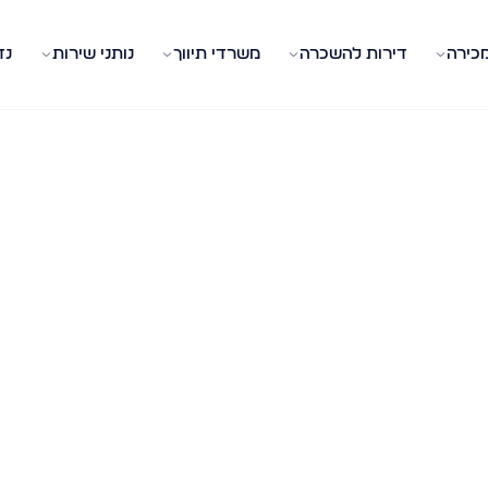
מכירה
דירות להשכרה
משרדי תיווך
נותני שירות
נד