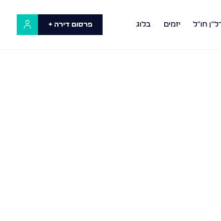
ל"ן חו"ל
יזמים
בלוג
פרסום דירה +