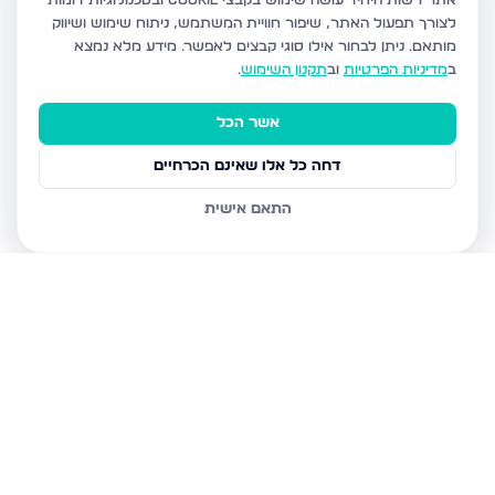
אתר רשות היחיד עושה שימוש בקבצי Cookie ובטכנולוגיות דומות
לצורך תפעול האתר, שיפור חוויית המשתמש, ניתוח שימוש ושיווק
מותאם.
ניתן לבחור אילו סוגי קבצים לאפשר. מידע מלא נמצא
ב
מדיניות הפרטיות
וב
תקנון השימוש
.
אשר הכל
דחה כל אלו שאינם הכרחיים
התאם אישית
נכסים נוספים
בחיפה
שד דגניה 77, חיפה
קרית חיים מערבית, חיפה