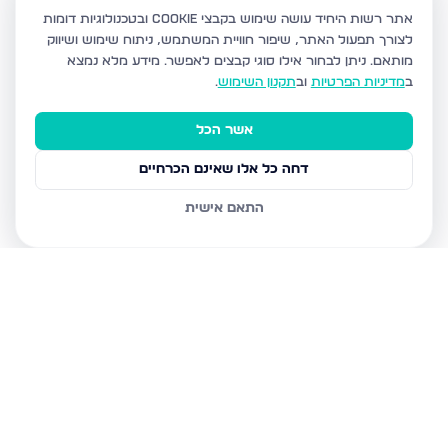
אתר רשות היחיד עושה שימוש בקבצי Cookie ובטכנולוגיות דומות
לצורך תפעול האתר, שיפור חוויית המשתמש, ניתוח שימוש ושיווק
מותאם.
ניתן לבחור אילו סוגי קבצים לאפשר. מידע מלא נמצא
ב
מדיניות הפרטיות
וב
תקנון השימוש
.
אשר הכל
דחה כל אלו שאינם הכרחיים
התאם אישית
נכסים נוספים
בפתח תקווה
כנסת ישראל 32, פתח תקווה
הדירה הרלוונטית