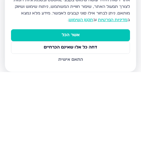
אתר רשות היחיד עושה שימוש בקבצי Cookie ובטכנולוגיות דומות
לצורך תפעול האתר, שיפור חוויית המשתמש, ניתוח שימוש ושיווק
מותאם.
ניתן לבחור אילו סוגי קבצים לאפשר. מידע מלא נמצא
ב
מדיניות הפרטיות
וב
תקנון השימוש
.
אשר הכל
דחה כל אלו שאינם הכרחיים
התאם אישית
נכסים נוספים
בחריש
דרך ארץ 68, חריש
סביון 36, חריש