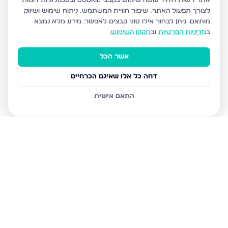
אתר רשות היחיד עושה שימוש בקבצי Cookie ובטכנולוגיות דומות
לצורך תפעול האתר, שיפור חוויית המשתמש, ניתוח שימוש ושיווק
מותאם.
ניתן לבחור אילו סוגי קבצים לאפשר. מידע מלא נמצא
ב
מדיניות הפרטיות
וב
תקנון השימוש
.
אשר הכל
דחה כל אלו שאינם הכרחיים
התאם אישית
נכסים נוספים
בצפת
הנרקיס, צפת
מצפה האגם 8, צפת