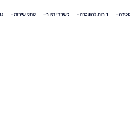
מכירה
דירות להשכרה
משרדי תיווך
נותני שירות
נד