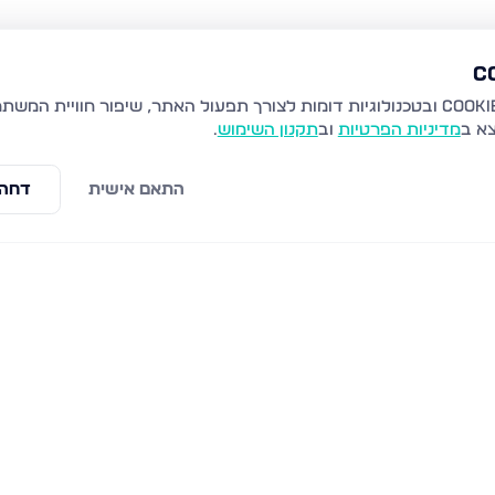
צא ב
מדיניות הפרטיות
וב
תקנון השימוש
.
התאם אישית
דחה 
ז'בוטינסקי 42, עכו