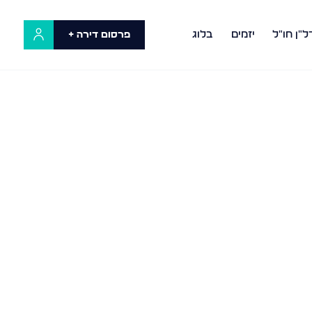
ל"ן חו"ל
יזמים
בלוג
פרסום דירה +