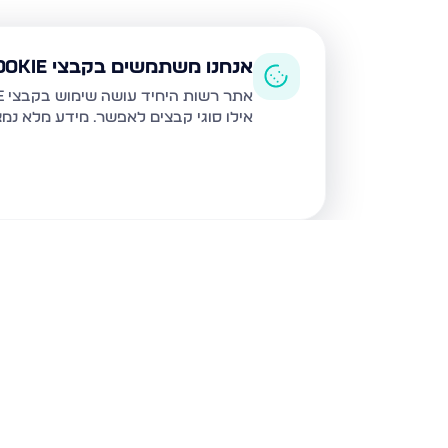
אנחנו משתמשים בקבצי Cookie
אתר רשות היחיד עושה שימוש בקבצי Cookie ובטכנולוגיות דומות לצורך תפעול האתר, שיפור חוויית המשתמש, ניתוח שימוש ושיווק מותאם.
אילו סוגי קבצים לאפשר. מידע מלא נמ
נכסים נוספים
בעכו
בורלא 40, עכו
ז'בוטינסקי 38, עכו