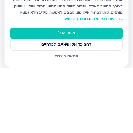
אתר רשות היחיד עושה שימוש בקבצי Cookie ובטכנולוגיות דומות
לצורך תפעול האתר, שיפור חוויית המשתמש, ניתוח שימוש ושיווק
מותאם.
ניתן לבחור אילו סוגי קבצים לאפשר. מידע מלא נמצא
ב
מדיניות הפרטיות
וב
תקנון השימוש
.
אשר הכל
דחה כל אלו שאינם הכרחיים
התאם אישית
נכסים נוספים
בחיפה
שד דגניה 77, חיפה
קרית חיים מערבית, חיפה