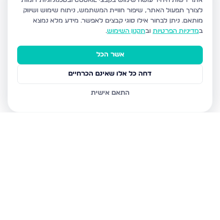
אתר רשות היחיד עושה שימוש בקבצי Cookie ובטכנולוגיות דומות
לצורך תפעול האתר, שיפור חוויית המשתמש, ניתוח שימוש ושיווק
מותאם.
ניתן לבחור אילו סוגי קבצים לאפשר. מידע מלא נמצא
ב
מדיניות הפרטיות
וב
תקנון השימוש
.
אשר הכל
דחה כל אלו שאינם הכרחיים
התאם אישית
נכסים נוספים
בגבעת זאב
קדרון, גבעת זאב
תאנה, גבעת זאב