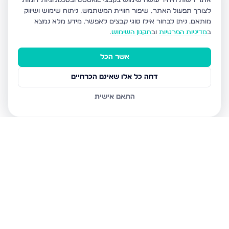
אתר רשות היחיד עושה שימוש בקבצי Cookie ובטכנולוגיות דומות
לצורך תפעול האתר, שיפור חוויית המשתמש, ניתוח שימוש ושיווק
מותאם.
ניתן לבחור אילו סוגי קבצים לאפשר. מידע מלא נמצא
ב
מדיניות הפרטיות
וב
תקנון השימוש
.
אשר הכל
דחה כל אלו שאינם הכרחיים
התאם אישית
נכסים נוספים
בירושלים
חיים מיכל מיכלין 6, ירושלים
הרב עוזיאל 58, ירושלים