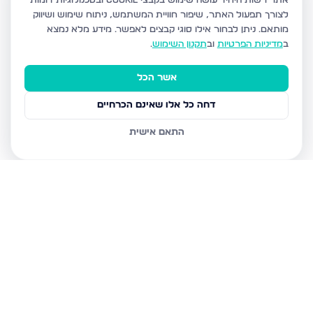
אתר רשות היחיד עושה שימוש בקבצי Cookie ובטכנולוגיות דומות
לצורך תפעול האתר, שיפור חוויית המשתמש, ניתוח שימוש ושיווק
מותאם.
ניתן לבחור אילו סוגי קבצים לאפשר. מידע מלא נמצא
ב
מדיניות הפרטיות
וב
תקנון השימוש
.
אשר הכל
דחה כל אלו שאינם הכרחיים
התאם אישית
נכסים נוספים
בבני ברק
עמיאל 7, בני ברק
מנחם בגין, בני ברק