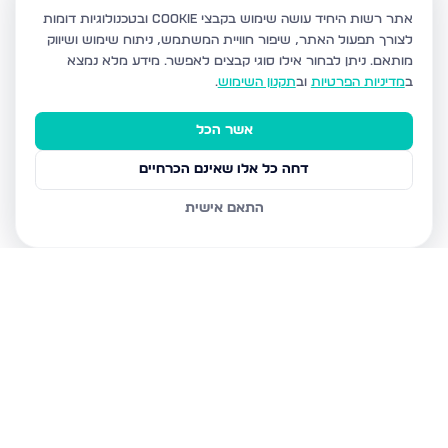
אתר רשות היחיד עושה שימוש בקבצי Cookie ובטכנולוגיות דומות
לצורך תפעול האתר, שיפור חוויית המשתמש, ניתוח שימוש ושיווק
מותאם.
ניתן לבחור אילו סוגי קבצים לאפשר. מידע מלא נמצא
ב
מדיניות הפרטיות
וב
תקנון השימוש
.
אשר הכל
דחה כל אלו שאינם הכרחיים
התאם אישית
נכסים נוספים
בגבעת שמואל
בן גוריון 1, גבעת שמואל
העבודה, גבעת שמואל