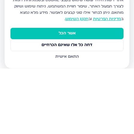
אתר רשות היחיד עושה שימוש בקבצי Cookie ובטכנולוגיות דומות
לצורך תפעול האתר, שיפור חוויית המשתמש, ניתוח שימוש ושיווק
מותאם.
ניתן לבחור אילו סוגי קבצים לאפשר. מידע מלא נמצא
ב
מדיניות הפרטיות
וב
תקנון השימוש
.
אשר הכל
דחה כל אלו שאינם הכרחיים
התאם אישית
נכסים נוספים
בבני ברק
עמיאל 7, בני ברק
מנחם בגין, בני ברק