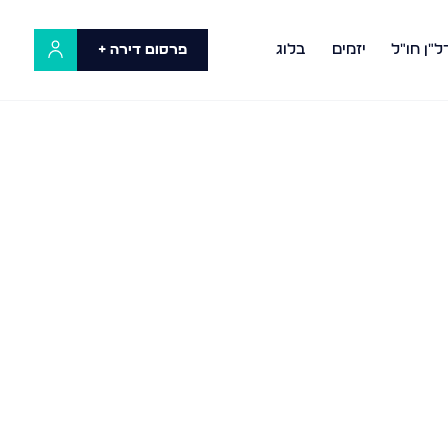
ל"ן חו"ל
יזמים
בלוג
פרסום דירה +