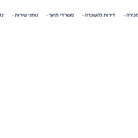
מכירה
דירות להשכרה
משרדי תיווך
נותני שירות
נד