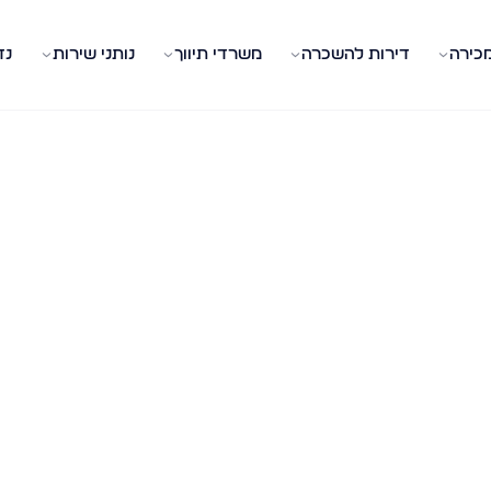
מכירה
דירות להשכרה
משרדי תיווך
נותני שירות
נד