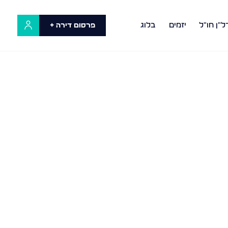
ל"ן חו"ל
יזמים
בלוג
פרסום דירה +