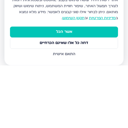
אתר רשות היחיד עושה שימוש בקבצי Cookie ובטכנולוגיות דומות
לצורך תפעול האתר, שיפור חוויית המשתמש, ניתוח שימוש ושיווק
מותאם.
ניתן לבחור אילו סוגי קבצים לאפשר. מידע מלא נמצא
ב
מדיניות הפרטיות
וב
תקנון השימוש
.
אשר הכל
דחה כל אלו שאינם הכרחיים
התאם אישית
נכסים נוספים
בבני ברק
עמיאל 7, בני ברק
מנחם בגין, בני ברק