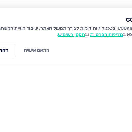
צא ב
מדיניות הפרטיות
וב
תקנון השימוש
.
התאם אישית
דחה 
התמדה 6, חריש