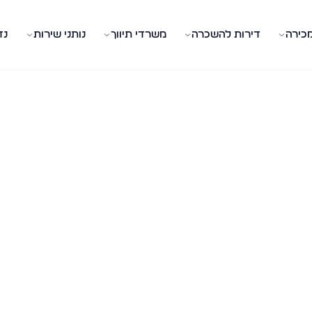
מכירה
דירות להשכרה
משרדי תיווך
נותני שירות
נד