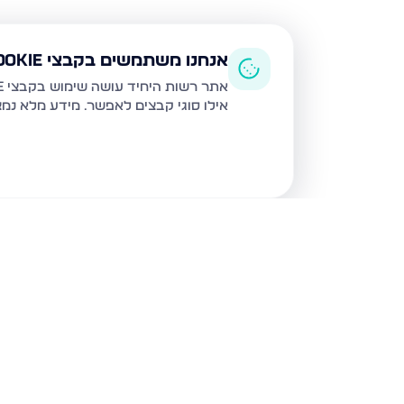
אנחנו משתמשים בקבצי Cookie
אתר רשות היחיד עושה שימוש בקבצי Cookie ובטכנולוגיות דומות לצורך תפעול האתר, שיפור חוויית המשתמש, ניתוח שימוש ושיווק מותאם.
אילו סוגי קבצים לאפשר. מידע מלא נמ
נכסים נוספים
בחריש
דרך ארץ 68, חריש
סביון 36, חריש