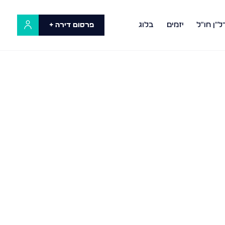
ל"ן חו"ל
יזמים
בלוג
פרסום דירה +